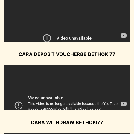
CARA DEPOSIT VOUCHER88 BETHOKI77
CARA WITHDRAW BETHOKI77