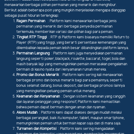
menawarkan berbagai pilihan permainan yang menarik dan menghibur.
Berikut adalah beberapa poin yang mungkin menjelaskan mengapa dianggap
sebagai pusat hiburan terlengkap:
Ragam Permainan
: Platform kami menawarkan berbagai jenis
permainan yang menarik dari berbagai penyedia permainan
terkemuka, memberikan variasi dan pilihan bagi para pemain.
Tingkat RTP Tinggi
: RTP di Platform kami biasanya memiliki Return to
Player (RTP) yang tinggi, yang berarti persentase kemenangan yang
dikembalikan kepada pemain lebih besar dibandingkan platform lainnya.
Permainan Langsung
: Platform kami juga menyediakan permainan
langsung seperti poker, blackjack, roulette, baccarat, togel, bola dan
masih banyak lagi yang memungkinkan pemain merasakan pengalaman
bermain di kasino nyata dari kenyamanan rumah mereka.
Promo dan Bonus Menarik
: Platform kami sering kali menawarkan
berbagai promo dan bonus menarik bagi para pemainnya, seperti
bonus selamat datang, bonus deposit, dan berbagai promosi lainnya
yang meningkatkan peluang pemain untuk menang.
Keamanan dan Kenyamanan
: Dengan sistem keamanan yang canggih
dan layanan pelanggan yang responsif, Platform kami memastikan
bahwa pemain dapat bermain dengan aman dan nyaman.
Akses Mudah
: Platform kami dapat diakses dengan mudah melalui
berbagai perangkat, baik itu komputer, tablet, maupun smartphone,
memungkinkan pemain untuk bermain kapan saja dan di mana saja.
Turnamen dan Kompetisi
: Platform kami sering mengadakan