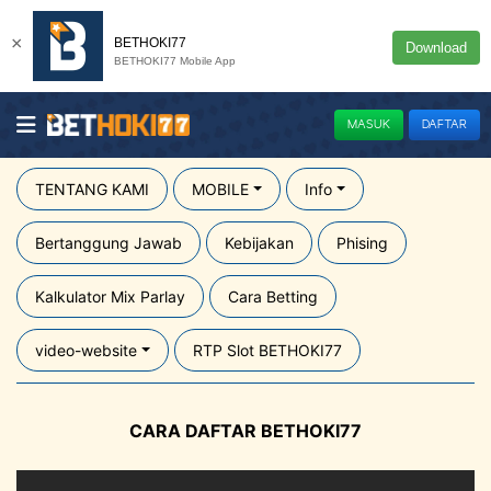
×
BETHOKI77
Download
BETHOKI77 Mobile App
MASUK
DAFTAR
TENTANG KAMI
MOBILE
Info
Bertanggung Jawab
Kebijakan
Phising
Kalkulator Mix Parlay
Cara Betting
video-website
RTP Slot BETHOKI77
CARA DAFTAR BETHOKI77