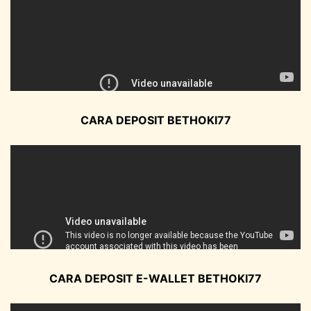
CARA DEPOSIT BETHOKI77
CARA DEPOSIT E-WALLET BETHOKI77