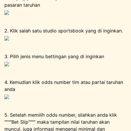
pasaran taruhan
2. Klik salah satu studio sportsbook yang di inginkan.
3. Pilih jenis menu bettingan yang di inginkan
4. Kemudian klik odds number tim atau partai taruhan
anda
5. Setelah memilih odds number, silahkan anda klik
""""Bet Slip"""" maka tampilan nilai taruhan akan
muncul, juga informasi mengenai minimal dan