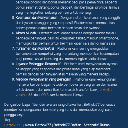
berbagai promo dan bonus menarik bagi para pemainnya, seperti
bonus selamat datang, bonus deposit, dan berbagai promosi lainnya
yang meningkatkan peluang pemain untuk menang.
Keamanan dan Kenyamanan
: Dengan sistem keamanan yang canggih
dan layanan pelanggan yang responsif, Platform kami memastikan
bahwa pemain dapat bermain dengan aman dan nyaman.
Akses Mudah
: Platform kami dapat diakses dengan mudah melalui
berbagai perangkat, baik itu komputer, tablet, maupun smartphone,
memungkinkan pemain untuk bermain kapan saja dan di mana saja.
Turnamen dan Kompetisi
: Platform kami sering mengadakan
turnamen dan kompetisi yang menantang, memberikan kesempatan
bagi pemain untuk bersaing dan memenangkan hadiah besar.
Layanan Pelanggan Responsif
: Platform kami menyediakan layanan
pelanggan yang responsif dan profesional yang siap membantu
pemain dengan pertanyaan atau masalah yang mereka hadapi.
Metode Pembayaran yang Beragam
: Platform kami kemungkinan
menawarkan berbagai metode pembayaran yang aman dan nyaman
untuk deposit dan penarikan, termasuk transfer bank,
e-wallet
,
voucher88
dan
QRIS
serta metode lainnya.
Dengan berbagai fitur dan layanan yang ditawarkan, Bethoki77 berupaya
memberikan pengalaman bermain yang seru dan memuaskan bagi para
penggunanya.
Tag:
Bethoki77
| Masuk Bethoki77 | Bethoki77 Daftar | Alternatif Tautan